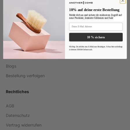
Bestseller
10% auf deine erste Bestellung
Melde dich an und sichere dir exklusiven Zugriff auf
neue Produkte, limitierte Editionen und Sale
Quick Links
Email
FAQs
10 % sichern
About
Wichtig: Du erhältst eine E-Mail zum Bestätigen. Schau bitte unbedingt
in deinem SPAM-Ordner nach.
Kontakt
Blogs
Bestellung verfolgen
Rechtliches
AGB
Datenschutz
Vertrag widerrufen