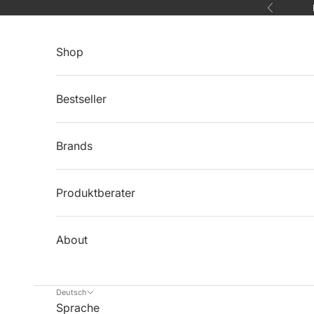
Zum Inhalt springen
Zurück
Shop
Bestseller
Brands
Produktberater
About
Deutsch
Sprache